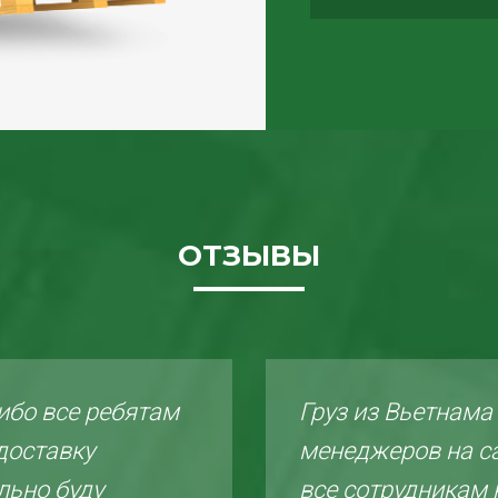
ОТЗЫВЫ
ибо все ребятам
Груз из Вьетнама
доставку
менеджеров на с
льно буду
все сотрудникам