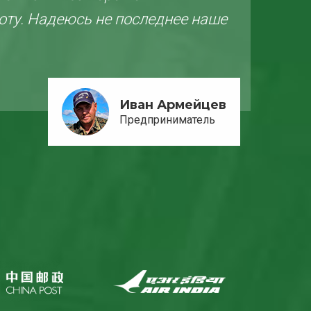
оту. Надеюсь не последнее наше
Об
ко
Иван Армейцев
Предприниматель