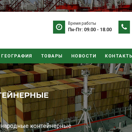
Время работы
Пн-Пт: 09.00 - 18.00
ГЕОГРАФИЯ
ТОВАРЫ
НОВОСТИ
КОНТАКТ
ТЕЙНЕРНЫЕ
ВОЗКИ ГРУЗОВ
евозки грузов из Китая,
ународные контейнерные
амым выгодным ценам.