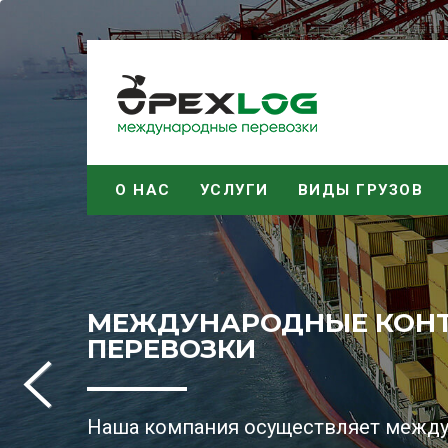
О НАС
УСЛУГИ
ВИДЫ ГРУЗОВ
МЕЖДУНАРОДНЫЕ КОН
МЕЖДУНАРОДНЫЕ ПЕРЕ
ПЕРЕВОЗКИ
Мы осуществляем международные пер
Наша компания осуществляет межд
Индии, Турции и других стран по с