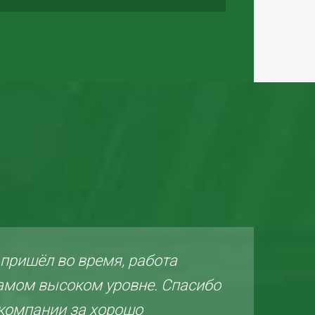
 пришёл во время, работа
Хо
амом высоком уровне. Спасибо
ме
 компании за хорошо
От