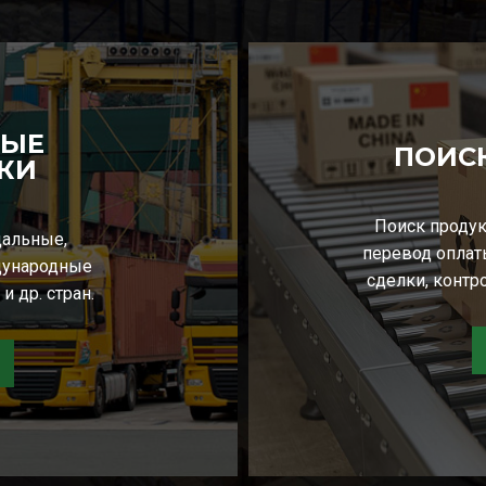
НЫЕ
ПОИСК
КИ
Поиск продук
дальные,
перевод оплат
дународные
сделки, контр
и др. стран.