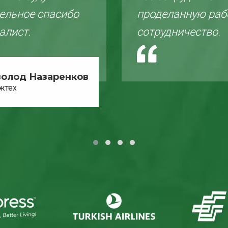
дельное спасибо
проделанную раб
алист.
сотрудничество.
волод Назаренков
жтех