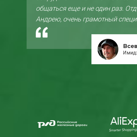
ут
общаться еще и не один раз. От
Андрею, очень грамотный специ
ва
Все
Имид