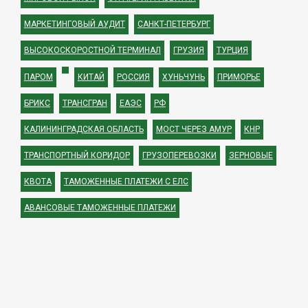
МАРКЕТИНГОВЫЙ АУДИТ
САНКТ-ПЕТЕРБУРГ
ВЫСОКОСКОРОСТНОЙ ТЕРМИНАЛ
ГРУЗИЯ
ТУРЦИЯ
ПАРОМ
КИТАЙ
РОССИЯ
ХУНЬЧУНЬ
ПРИМОРЬЕ
БРИКС
ТРАНСГРАН
ЕАЭС
РФ
КАЛИНИНГРАДСКАЯ ОБЛАСТЬ
МОСТ ЧЕРЕЗ АМУР
КНР
ТРАНСПОРТНЫЙ КОРИДОР
ГРУЗОПЕРЕВОЗКИ
ЗЕРНОВЫЕ
КВОТА
ТАМОЖЕННЫЕ ПЛАТЕЖИ С ЕЛС
АВАНСОВЫЕ ТАМОЖЕННЫЕ ПЛАТЕЖИ