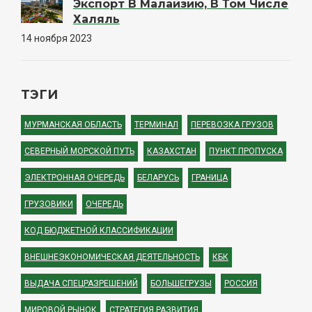
Экспорт В Малайзию, В Том Числе
Халяль
14 ноября 2023
ТЭГИ
МУРМАНСКАЯ ОБЛАСТЬ
ТЕРМИНАЛ
ПЕРЕВОЗКА ГРУЗОВ
СЕВЕРНЫЙ МОРСКОЙ ПУТЬ
КАЗАХСТАН
ПУНКТ ПРОПУСКА
ЭЛЕКТРОННАЯ ОЧЕРЕДЬ
БЕЛАРУСЬ
ГРАНИЦА
ГРУЗОВИКИ
ОЧЕРЕДЬ
КОД БЮДЖЕТНОЙ КЛАССИФИКАЦИИ
ВНЕШНЕЭКОНОМИЧЕСКАЯ ДЕЯТЕЛЬНОСТЬ
КБК
ВЫДАЧА СПЕЦРАЗРЕШЕНИЙ
БОЛЬШЕГРУЗЫ
РОССИЯ
МИРОВОЙ РЫНОК
СТРАТЕГИЯ РАЗВИТИЯ