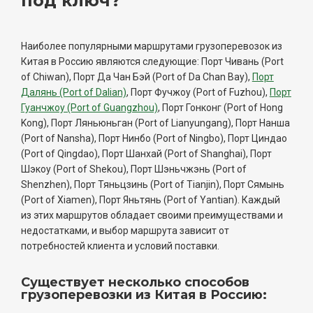
под ключ?
Наиболее популярными маршрутами грузоперевозок из
Китая в Россию являются следующие: Порт Чивань (Port
of Chiwan), Порт Да Чан Бэй (Port of Da Chan Bay),
Порт
Далянь (Port of Dalian)
, Порт Фучжоу (Port of Fuzhou),
Порт
Гуанчжоу (Port of Guangzhou)
, Порт Гонконг (Port of Hong
Kong), Порт Ляньюньган (Port of Lianyungang), Порт Нанша
(Port of Nansha), Порт Нинбо (Port of Ningbo), Порт Циндао
(Port of Qingdao), Порт Шанхай (Port of Shanghai), Порт
Шэкоу (Port of Shekou), Порт Шэньчжэнь (Port of
Shenzhen), Порт Тяньцзинь (Port of Tianjin), Порт Сямынь
(Port of Xiamen), Порт Яньтянь (Port of Yantian). Каждый
из этих маршрутов обладает своими преимуществами и
недостатками, и выбор маршрута зависит от
потребностей клиента и условий поставки.
Существует несколько способов
грузоперевозки из Китая в Россию: