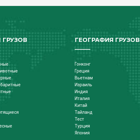
 ГРУЗОВ
ГЕОГРАФИЯ ГРУЗОВ
ьные
Гонконг
ивотные
Греция
ерные
Вьетнам
абаритные
Израиль
итные
Индия
Италия
Китай
ртящиеся
Тайланд
Тест
есные
Турция
Япония