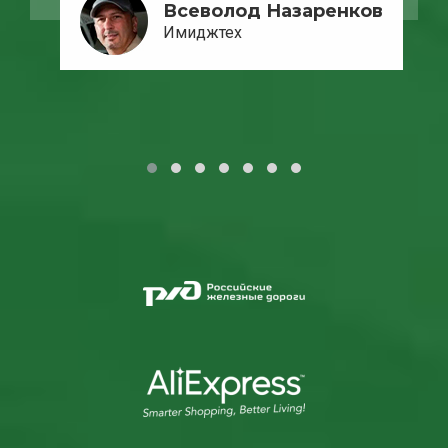
Всеволод Назаренков
Имиджтех