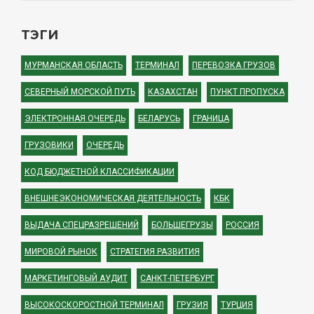
ТЭГИ
МУРМАНСКАЯ ОБЛАСТЬ
ТЕРМИНАЛ
ПЕРЕВОЗКА ГРУЗОВ
СЕВЕРНЫЙ МОРСКОЙ ПУТЬ
КАЗАХСТАН
ПУНКТ ПРОПУСКА
ЭЛЕКТРОННАЯ ОЧЕРЕДЬ
БЕЛАРУСЬ
ГРАНИЦА
ГРУЗОВИКИ
ОЧЕРЕДЬ
КОД БЮДЖЕТНОЙ КЛАССИФИКАЦИИ
ВНЕШНЕЭКОНОМИЧЕСКАЯ ДЕЯТЕЛЬНОСТЬ
КБК
ВЫДАЧА СПЕЦРАЗРЕШЕНИЙ
БОЛЬШЕГРУЗЫ
РОССИЯ
МИРОВОЙ РЫНОК
СТРАТЕГИЯ РАЗВИТИЯ
МАРКЕТИНГОВЫЙ АУДИТ
САНКТ-ПЕТЕРБУРГ
ВЫСОКОСКОРОСТНОЙ ТЕРМИНАЛ
ГРУЗИЯ
ТУРЦИЯ