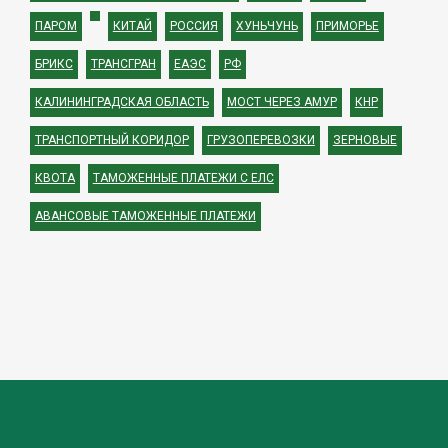
ПАРОМ
КИТАЙ
РОССИЯ
ХУНЬЧУНЬ
ПРИМОРЬЕ
БРИКС
ТРАНСГРАН
ЕАЭС
РФ
КАЛИНИНГРАДСКАЯ ОБЛАСТЬ
МОСТ ЧЕРЕЗ АМУР
КНР
ТРАНСПОРТНЫЙ КОРИДОР
ГРУЗОПЕРЕВОЗКИ
ЗЕРНОВЫЕ
КВОТА
ТАМОЖЕННЫЕ ПЛАТЕЖИ С ЕЛС
АВАНСОВЫЕ ТАМОЖЕННЫЕ ПЛАТЕЖИ