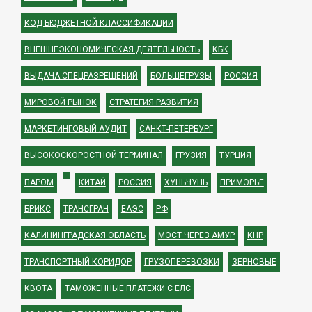
КОД БЮДЖЕТНОЙ КЛАССИФИКАЦИИ
ВНЕШНЕЭКОНОМИЧЕСКАЯ ДЕЯТЕЛЬНОСТЬ
КБК
ВЫДАЧА СПЕЦРАЗРЕШЕНИЙ
БОЛЬШЕГРУЗЫ
РОССИЯ
МИРОВОЙ РЫНОК
СТРАТЕГИЯ РАЗВИТИЯ
МАРКЕТИНГОВЫЙ АУДИТ
САНКТ-ПЕТЕРБУРГ
ВЫСОКОСКОРОСТНОЙ ТЕРМИНАЛ
ГРУЗИЯ
ТУРЦИЯ
ПАРОМ
КИТАЙ
РОССИЯ
ХУНЬЧУНЬ
ПРИМОРЬЕ
БРИКС
ТРАНСГРАН
ЕАЭС
РФ
КАЛИНИНГРАДСКАЯ ОБЛАСТЬ
МОСТ ЧЕРЕЗ АМУР
КНР
ТРАНСПОРТНЫЙ КОРИДОР
ГРУЗОПЕРЕВОЗКИ
ЗЕРНОВЫЕ
КВОТА
ТАМОЖЕННЫЕ ПЛАТЕЖИ С ЕЛС